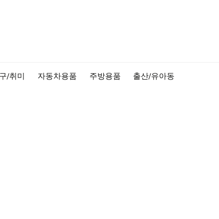
구/취미
자동차용품
주방용품
출산/유아동