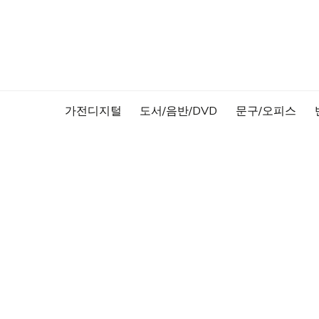
Skip
to
content
가전디지털
도서/음반/DVD
문구/오피스