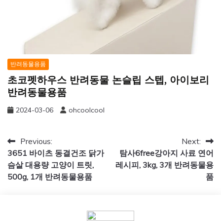
반려동물용품
초코펫하우스 반려동물 논슬립 스텝, 아이보리
반려동물용품
2024-03-06
ohcoolcool
글
Previous:
Next:
3651 바이츠 동결건조 닭가
탐사6free강아지 사료 연어
탐
슴살 대용량 고양이 트릿,
레시피, 3kg, 3개 반려동물용
색
500g, 1개 반려동물용품
품