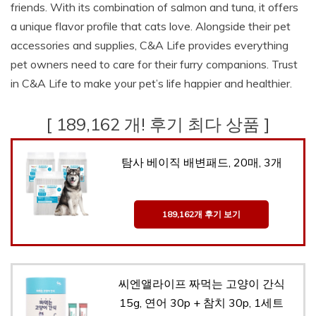
friends. With its combination of salmon and tuna, it offers
a unique flavor profile that cats love. Alongside their pet
accessories and supplies, C&A Life provides everything
pet owners need to care for their furry companions. Trust
in C&A Life to make your pet’s life happier and healthier.
[ 189,162 개! 후기 최다 상품 ]
탐사 베이직 배변패드, 20매, 3개
189,162개 후기 보기
씨엔앨라이프 짜먹는 고양이 간식
15g, 연어 30p + 참치 30p, 1세트