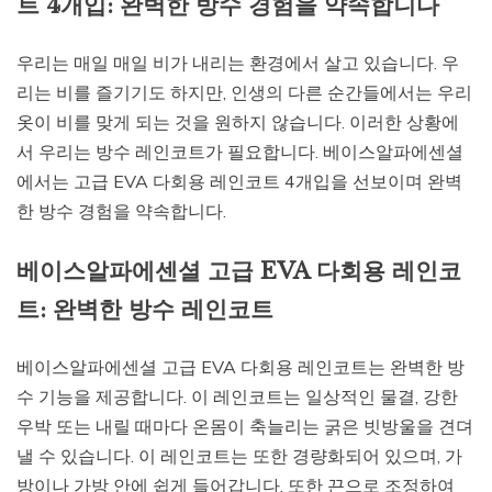
트 4개입: 완벽한 방수 경험을 약속합니다
우리는 매일 매일 비가 내리는 환경에서 살고 있습니다. 우
리는 비를 즐기기도 하지만, 인생의 다른 순간들에서는 우리
옷이 비를 맞게 되는 것을 원하지 않습니다. 이러한 상황에
서 우리는 방수 레인코트가 필요합니다. 베이스알파에센셜
에서는 고급 EVA 다회용 레인코트 4개입을 선보이며 완벽
한 방수 경험을 약속합니다.
베이스알파에센셜 고급 EVA 다회용 레인코
트: 완벽한 방수 레인코트
베이스알파에센셜 고급 EVA 다회용 레인코트는 완벽한 방
수 기능을 제공합니다. 이 레인코트는 일상적인 물결, 강한
우박 또는 내릴 때마다 온몸이 축늘리는 굵은 빗방울을 견뎌
낼 수 있습니다. 이 레인코트는 또한 경량화되어 있으며, 가
방이나 가방 안에 쉽게 들어갑니다. 또한 끈으로 조정하여