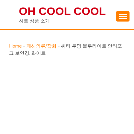
Skip
OH COOL COOL
to
content
히트 상품 소개
Home
-
패션의류/잡화
-
씨티 투명 블루라이트 안티포
그 보안경, 화이트