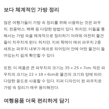
보다 체계적인 가방 정리
많은 여행가들이 가방 속 정리를 위해 사용하는 것은 파우
치, 전용박스, 백팩 등 다양한 방법이 있다. 하지만, 이들을 통
해서는 가방 속을 체계적으로 정리하기 어려워 여전히 물건
들이 치우치게 된다. 하지만, 지퍼 똑딱이 메쉬 파우치 2종
세트는 파우치 내부가 메쉬로 되어있어 안에 어떤 물건이 들
어있는지 쉽게 확인할 수 있다.
또한, 이 제품은 큰 파우치의 크기는 35 × 25 × 7cm, 작은 파
우치의 크기는 22 × 18 × 6cm로 물건의 크기와 양에 따라
다양한 용도로 사용할 수 있다. 지퍼 디자인이 된 파우치로
가방 속 정리가 매우 용이해진다.
여행용품 더욱 편리하게 담기