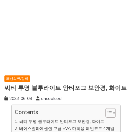
패션의류/잡화
씨티 투명 블루라이트 안티포그 보안경, 화이트
2023-06-08
ohcoolcool
Contents
씨티 투명 블루라이트 안티포그 보안경, 화이트
베이스알파에센셜 고급 EVA 다회용 레인코트 4개입