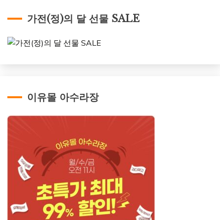
가전(정)의 달 선물 SALE
이유몰 아수라장