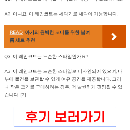
A2. 아니요, 이 레인코트는 세탁기로 세탁이 가능합니다.
READ
아기의 완벽한 코디를 위한 봄여
름 세트 추천
Q3. 이 레인코트는 느슨한 스타일인가요?
A3. 이 레인코트는 느슨한 스타일로 디자인되어 있으며, 내
부에 물건을 보관할 수 있게 여유 공간을 제공합니다. 그러
나 작은 크기를 구매하려는 경우, 더 날씬하게 핏팅될 수 있
습니다. [2]