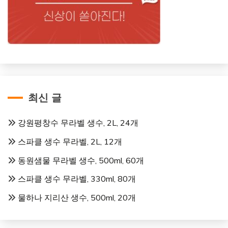
최신 글
강원평창수 무라벨 생수, 2L, 24개
스파클 생수 무라벨, 2L, 12개
동원샘물 무라벨 생수, 500ml, 60개
스파클 생수 무라벨, 330ml, 80개
물하나 지리산 생수, 500ml, 20개