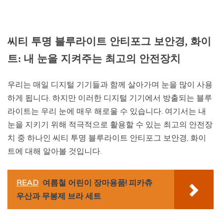
씨티 투명 블루라이트 안티포그 보안경, 화이
트: 내 눈을 지켜주는 최고의 안전장치
우리는 매일 디지털 기기들과 함께 살아가며 눈을 많이 사용
하게 됩니다. 하지만 이러한 디지털 기기에서 방출되는 블루
라이트는 우리 눈에 매우 해로울 수 있습니다. 여기서는 내
눈을 지키기 위해 적극적으로 활용할 수 있는 최고의 안전장
치 중 하나인 씨티 투명 블루라이트 안티포그 보안경, 화이
트에 대해 알아볼 것입니다.
READ
여름철 어린이 장마용품! 피카츄
우산과 무봉제 브라 세트