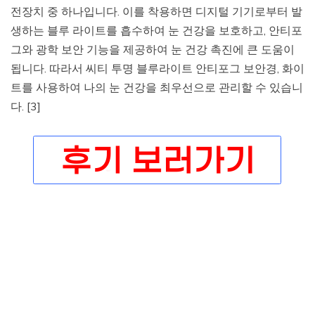
전장치 중 하나입니다. 이를 착용하면 디지털 기기로부터 발
생하는 블루 라이트를 흡수하여 눈 건강을 보호하고, 안티포
그와 광학 보안 기능을 제공하여 눈 건강 촉진에 큰 도움이
됩니다. 따라서 씨티 투명 블루라이트 안티포그 보안경, 화이
트를 사용하여 나의 눈 건강을 최우선으로 관리할 수 있습니
다. [3]