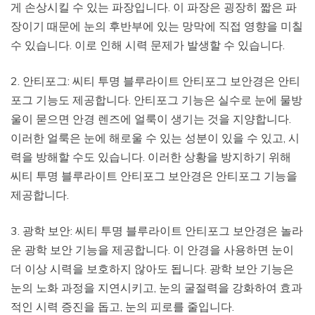
게 손상시킬 수 있는 파장입니다. 이 파장은 굉장히 짧은 파
장이기 때문에 눈의 후반부에 있는 망막에 직접 영향을 미칠
수 있습니다. 이로 인해 시력 문제가 발생할 수 있습니다.
2. 안티포그: 씨티 투명 블루라이트 안티포그 보안경은 안티
포그 기능도 제공합니다. 안티포그 기능은 실수로 눈에 물방
울이 묻으면 안경 렌즈에 얼룩이 생기는 것을 지양합니다.
이러한 얼룩은 눈에 해로울 수 있는 성분이 있을 수 있고, 시
력을 방해할 수도 있습니다. 이러한 상황을 방지하기 위해
씨티 투명 블루라이트 안티포그 보안경은 안티포그 기능을
제공합니다.
3. 광학 보안: 씨티 투명 블루라이트 안티포그 보안경은 놀라
운 광학 보안 기능을 제공합니다. 이 안경을 사용하면 눈이
더 이상 시력을 보호하지 않아도 됩니다. 광학 보안 기능은
눈의 노화 과정을 지연시키고, 눈의 굴절력을 강화하여 효과
적인 시력 증진을 돕고, 눈의 피로를 줄입니다.