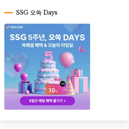
SSG 오쓱 Days