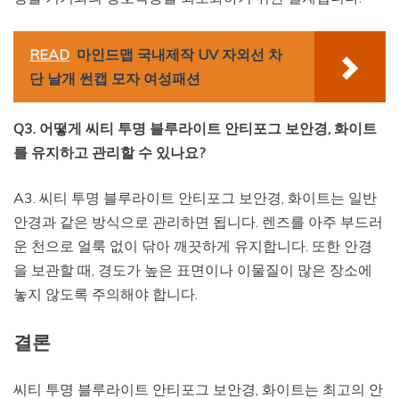
READ
마인드맵 국내제작 UV 자외선 차
단 날개 썬캡 모자 여성패션
Q3. 어떻게 씨티 투명 블루라이트 안티포그 보안경, 화이트
를 유지하고 관리할 수 있나요?
A3. 씨티 투명 블루라이트 안티포그 보안경, 화이트는 일반
안경과 같은 방식으로 관리하면 됩니다. 렌즈를 아주 부드러
운 천으로 얼룩 없이 닦아 깨끗하게 유지합니다. 또한 안경
을 보관할 때, 경도가 높은 표면이나 이물질이 많은 장소에
놓지 않도록 주의해야 합니다.
결론
씨티 투명 블루라이트 안티포그 보안경, 화이트는 최고의 안