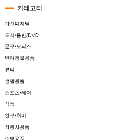
카테고리
가전디지털
도서/음반/DVD
문구/오피스
반려동물용품
뷰티
생활용품
스포츠/레저
식품
완구/취미
자동차용품
주방용품