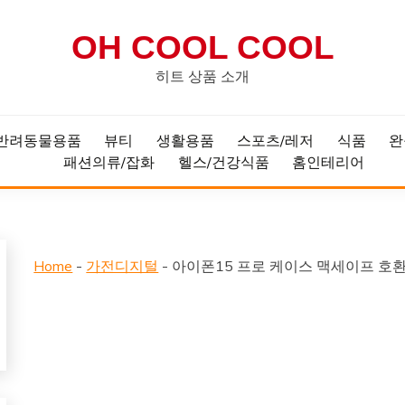
OH COOL COOL
히트 상품 소개
반려동물용품
뷰티
생활용품
스포츠/레저
식품
완
패션의류/잡화
헬스/건강식품
홈인테리어
Home
-
가전디지털
-
아이폰15 프로 케이스 맥세이프 호