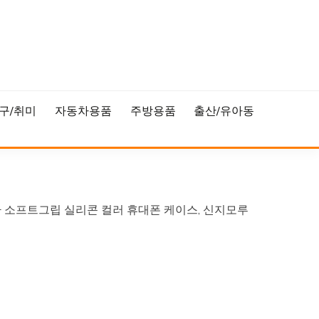
구/취미
자동차용품
주방용품
출산/유아동
환 소프트그립 실리콘 컬러 휴대폰 케이스, 신지모루