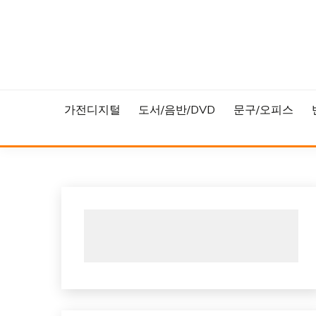
Skip
to
content
가전디지털
도서/음반/DVD
문구/오피스