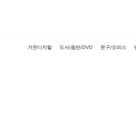
Skip
to
content
가전디지털
도서/음반/DVD
문구/오피스