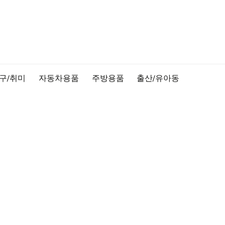
구/취미
자동차용품
주방용품
출산/유아동