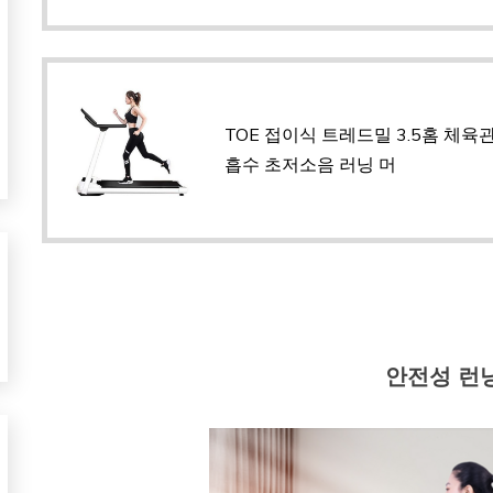
TOE 접이식 트레드밀 3.5홈 체육
흡수 초저소음 러닝 머
안전성 런