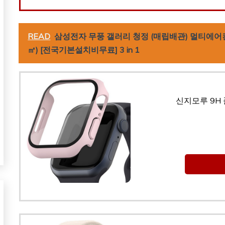
READ
삼성전자 무풍 갤러리 청정 (매립배관) 멀티에어컨 AF
㎡) [전국기본설치비무료] 3 in 1
신지모루 9H 