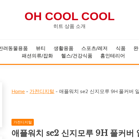
OH COOL COOL
히트 상품 소개
반려동물용품
뷰티
생활용품
스포츠/레저
식품
완
패션의류/잡화
헬스/건강식품
홈인테리어
Home
-
가전디지털
-
애플워치 se2 신지모루 9H 풀커버 
가전디지털
애플워치 se2 신지모루 9H 풀커버 