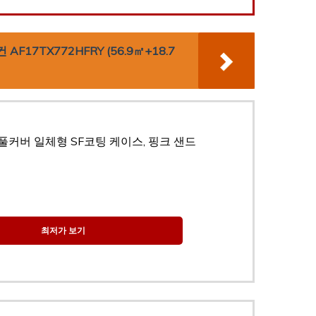
17TX772HFRY (56.9㎡+18.7
풀커버 일체형 SF코팅 케이스, 핑크 샌드
최저가 보기