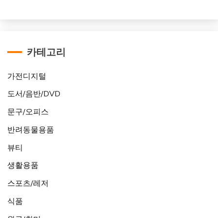
카테고리
가전디지털
도서/음반/DVD
문구/오피스
반려동물용품
뷰티
생활용품
스포츠/레저
식품