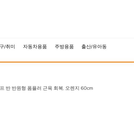
구/취미
자동차용품
주방용품
출산/유아동
반 반원형 폼플러 근육 회복, 오렌지 60cm