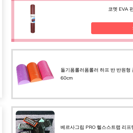
코멧 EVA 
돌기폼롤러폼롤러 하프 반 반원형 
60cm
베르사그립 PRO 헬스스트랩 리프팅 