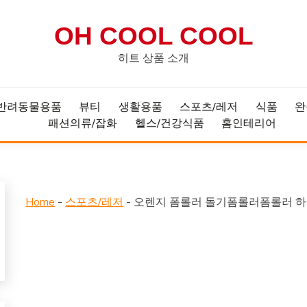
OH COOL COOL
히트 상품 소개
반려동물용품
뷰티
생활용품
스포츠/레저
식품
완
패션의류/잡화
헬스/건강식품
홈인테리어
Home
-
스포츠/레저
-
오렌지 폼롤러 돌기폼롤러폼롤러 하프 