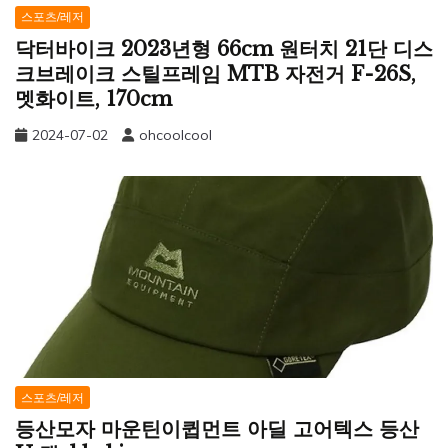
스포츠/레저
닥터바이크 2023년형 66cm 원터치 21단 디스
크브레이크 스틸프레임 MTB 자전거 F-26S,
멧화이트, 170cm
2024-07-02
ohcoolcool
스포츠/레저
등산모자 마운틴이큅먼트 아딜 고어텍스 등산