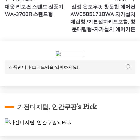
글
대웅 리모컨 스탠드 선풍기,
삼성 윈도우핏 창문형 에어컨
탐
WA-3700R 스탠드형
AW05B5171BWA 자가설치
색
매립형 /기본설치키트포함, 창
문매립형-자가설치 에어커튼
가전디지털, 인간쿠팡’s Pick