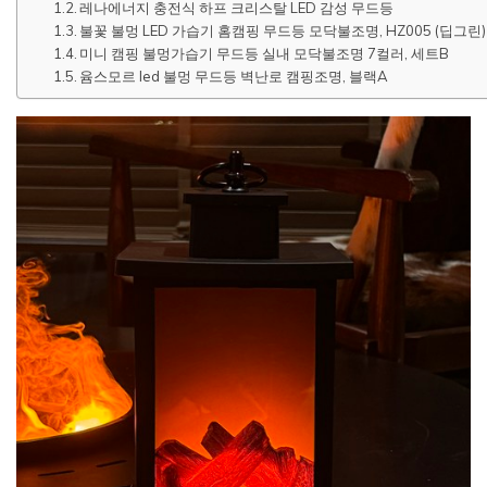
레나에너지 충전식 하프 크리스탈 LED 감성 무드등
불꽃 불멍 LED 가습기 홈캠핑 무드등 모닥불조명, HZ005 (딥그린)
미니 캠핑 불멍가습기 무드등 실내 모닥불조명 7컬러, 세트B
윰스모르 led 불멍 무드등 벽난로 캠핑조명, 블랙A