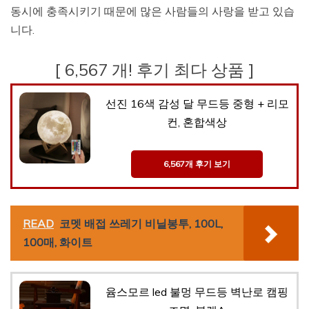
동시에 충족시키기 때문에 많은 사람들의 사랑을 받고 있습
니다.
[ 6,567 개! 후기 최다 상품 ]
선진 16색 감성 달 무드등 중형 + 리모
컨, 혼합색상
6,567개 후기 보기
READ
코멧 배접 쓰레기 비닐봉투, 100L,
100매, 화이트
윰스모르 led 불멍 무드등 벽난로 캠핑