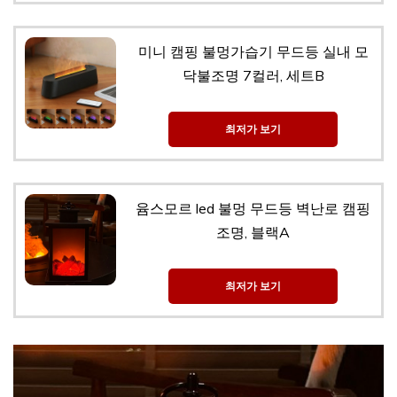
미니 캠핑 불멍가습기 무드등 실내 모
닥불조명 7컬러, 세트B
최저가 보기
윰스모르 led 불멍 무드등 벽난로 캠핑
조명, 블랙A
최저가 보기