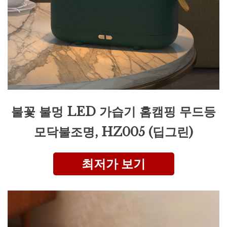
불꽃 불멍 LED 가습기 홈캠핑 무드등
모닥불조명, HZ005 (딥그린)
최저가 보기