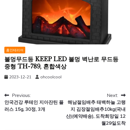
홈인테리어
불멍무드등 KEEP LED 불멍 벽난로 무드등
중형 TH-789, 혼합색상
2023-12-21
ohcoolcool
글
Previous:
Next:
안국건강 루테인 지아잔틴 플
해남절임배추 태백하늘 고랭
탐
러스 15g, 30정, 3개
지 김장절임배추10kg(국내
색
산)(예약배송), 도착희망일 12
월29일도착