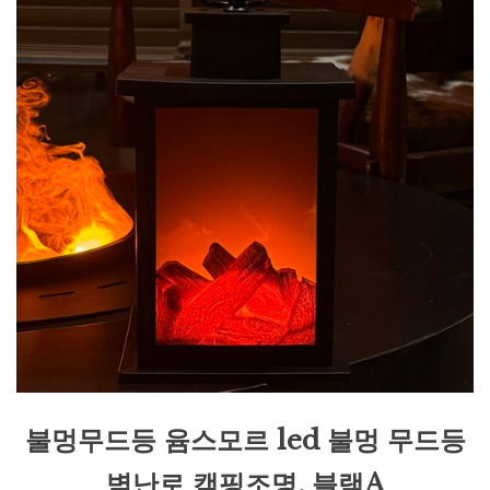
불멍무드등 윰스모르 led 불멍 무드등
벽난로 캠핑조명, 블랙A