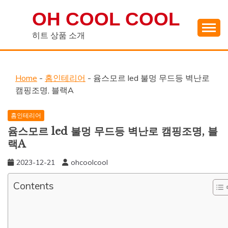
Skip
OH COOL COOL
to
content
히트 상품 소개
Home
-
홈인테리어
-
윰스모르 led 불멍 무드등 벽난로
캠핑조명, 블랙A
홈인테리어
윰스모르 led 불멍 무드등 벽난로 캠핑조명, 블
랙A
2023-12-21
ohcoolcool
Contents