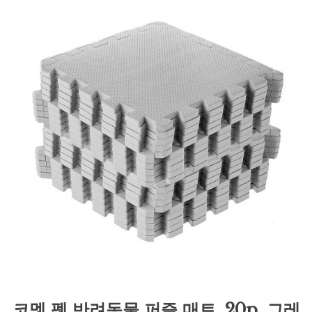
코멧 펫 반려동물 퍼즐 매트, 20p, 그레