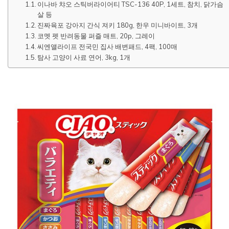
이나바 챠오 스틱버라이어티 TSC-136 40P, 1세트, 참치, 닭가슴
살 등
진짜육포 강아지 간식 져키 180g, 한우 미니바이트, 3개
코멧 펫 반려동물 퍼즐 매트, 20p, 그레이
씨엔앨라이프 전국민 집사 배변패드, 4팩, 100매
탐사 고양이 사료 연어, 3kg, 1개