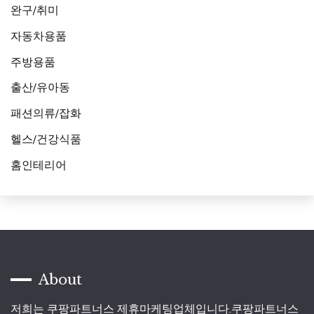
완구/취미
자동차용품
주방용품
출산/유아동
패션의류/잡화
헬스/건강식품
홈인테리어
About
저희는 쿠팡파트너스 제휴마케팅업체입니다.쿠팡파트너스