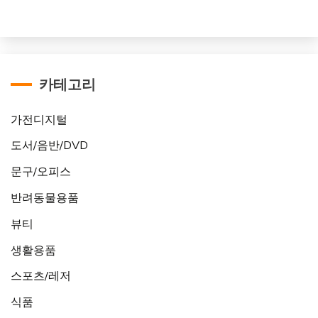
카테고리
가전디지털
도서/음반/DVD
문구/오피스
반려동물용품
뷰티
생활용품
스포츠/레저
식품