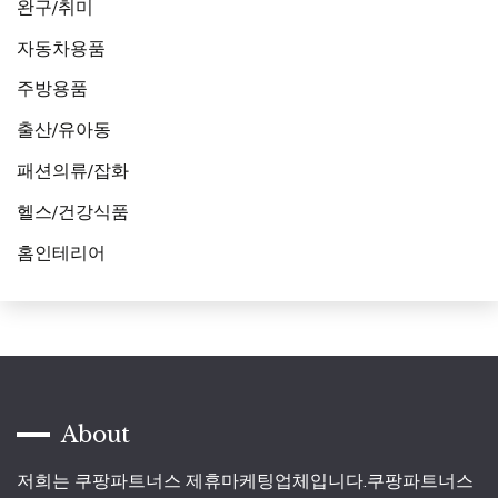
완구/취미
자동차용품
주방용품
출산/유아동
패션의류/잡화
헬스/건강식품
홈인테리어
About
저희는 쿠팡파트너스 제휴마케팅업체입니다.쿠팡파트너스