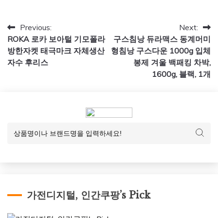
글
Previous:
Next:
ROKA 로카 보아털 기모폴라
구스침낭 듀라맥스 동계머미
탐
방한자켓 태극마크 자체생산
형침낭 구스다운 1000g 입체
색
자수 후리스
봉제 겨울 백패킹 차박,
1600g, 블랙, 1개
가전디지털, 인간쿠팡’s Pick