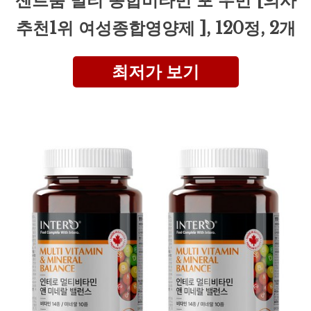
센트룸 멀티 종합비타민 포 우먼 [의사
추천1위 여성종합영양제 ], 120정, 2개
최저가 보기