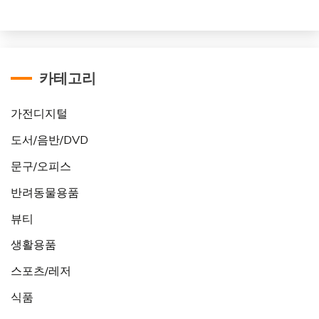
카테고리
가전디지털
도서/음반/DVD
문구/오피스
반려동물용품
뷰티
생활용품
스포츠/레저
식품