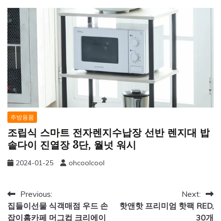
주방용품
조립식 스마트 전자렌지수납장 선반 렌지대 밥
솥다이 진열장 3단, 월넛 워시
2024-01-25
ohcoolcool
글
Previous:
Next:
집들이선물 식객매점 우드 손
핫앤핫 프리미엄 핫팩 RED,
탐
잡이홈카페 머그컵 크리에이
30개