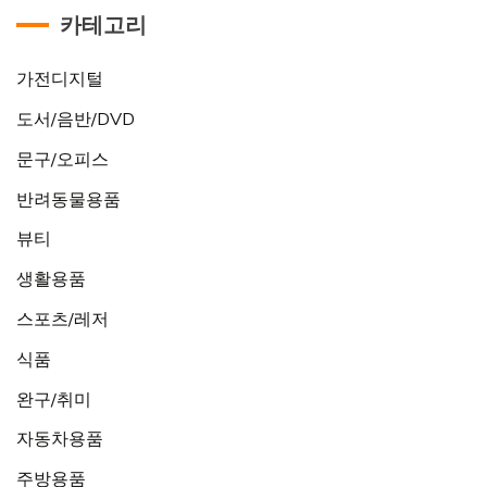
카테고리
가전디지털
도서/음반/DVD
문구/오피스
반려동물용품
뷰티
생활용품
스포츠/레저
식품
완구/취미
자동차용품
주방용품