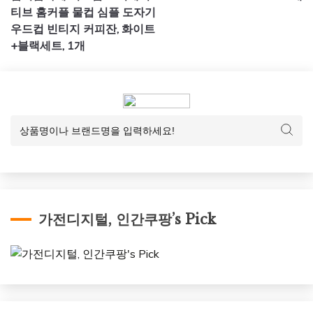
색
티브 홈커플 물컵 심플 도자기
우드컵 빈티지 커피잔, 화이트
+블랙세트, 1개
가전디지털, 인간쿠팡’s Pick