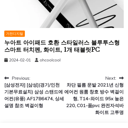
가전디지털
누아트 아이패드 호환 스타일러스 블루투스형
스마트 터치펜, 화이트, 1개 태블릿PC
2024-02-01
ohcoolcool
글
Previous:
Next:
[삼성전자] [삼성](경기/인천
차단 필름 문발 2021년 신형
탐
기본무료설치) 삼성 스탠드에
에어컨 원룸 창호 방수 벽걸이
색
어컨(유풍) AF17B6474, 상세
형, T14-와이드 95x 높은
설명 참조 벽걸이형
220, C01-품pvc 완전자석바
화이트 고투명