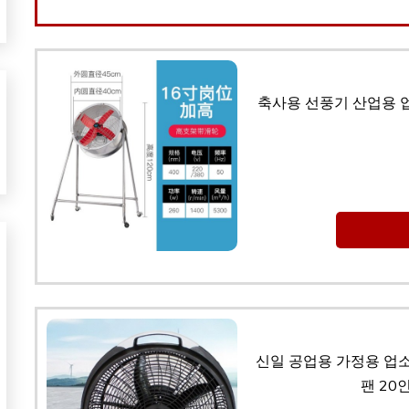
축사용 선풍기 산업용 업소
신일 공업용 가정용 업
팬 20인