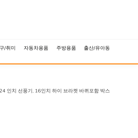
구/취미
자동차용품
주방용품
출산/유아동
 24 인치 선풍기, 16인치 하이 브라켓 바퀴포함 박스