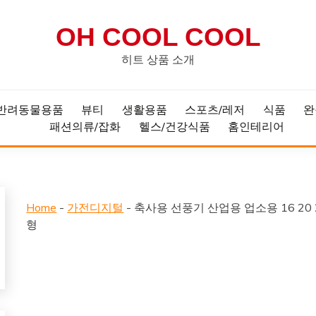
OH COOL COOL
히트 상품 소개
반려동물용품
뷰티
생활용품
스포츠/레저
식품
완
패션의류/잡화
헬스/건강식품
홈인테리어
Home
-
가전디지털
-
축사용 선풍기 산업용 업소용 16 20
형