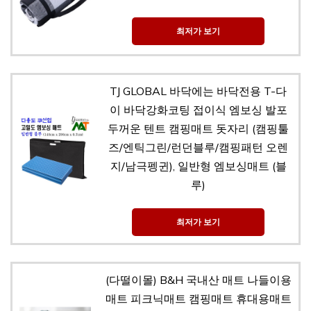
최저가 보기
TJ GLOBAL 바닥에는 바닥전용 T-다
이 바닥강화코팅 접이식 엠보싱 발포
두꺼운 텐트 캠핑매트 돗자리 (캠핑툴
즈/엔틱그린/런던블루/캠핑패턴 오렌
지/남극펭귄), 일반형 엠보싱매트 (블
루)
최저가 보기
(다떨이몰) B&H 국내산 매트 나들이용
매트 피크닉매트 캠핑매트 휴대용매트