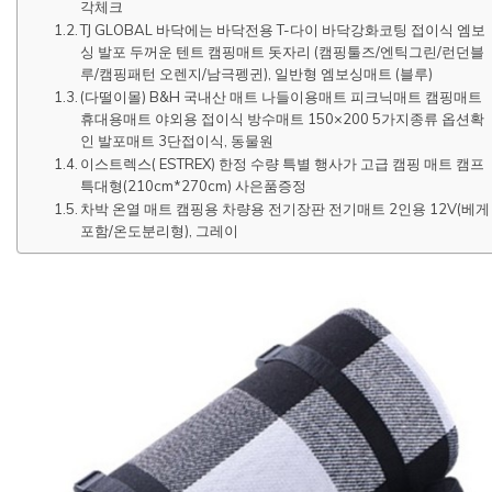
각체크
TJ GLOBAL 바닥에는 바닥전용 T-다이 바닥강화코팅 접이식 엠보
싱 발포 두꺼운 텐트 캠핑매트 돗자리 (캠핑툴즈/엔틱그린/런던블
루/캠핑패턴 오렌지/남극펭귄), 일반형 엠보싱매트 (블루)
(다떨이몰) B&H 국내산 매트 나들이용매트 피크닉매트 캠핑매트
휴대용매트 야외용 접이식 방수매트 150×200 5가지종류 옵션확
인 발포매트 3단접이식, 동물원
이스트렉스( ESTREX) 한정 수량 특별 행사가 고급 캠핑 매트 캠프
특대형(210cm*270cm) 사은품증정
차박 온열 매트 캠핑용 차량용 전기장판 전기매트 2인용 12V(베게
포함/온도분리형), 그레이