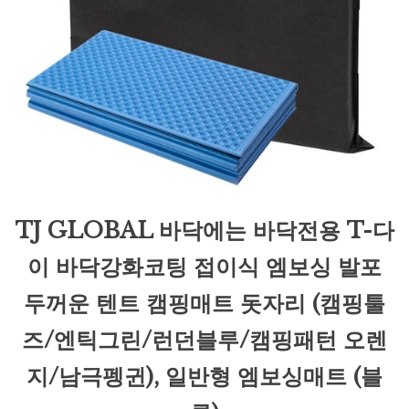
TJ GLOBAL 바닥에는 바닥전용 T-다
이 바닥강화코팅 접이식 엠보싱 발포
두꺼운 텐트 캠핑매트 돗자리 (캠핑툴
즈/엔틱그린/런던블루/캠핑패턴 오렌
지/남극펭귄), 일반형 엠보싱매트 (블