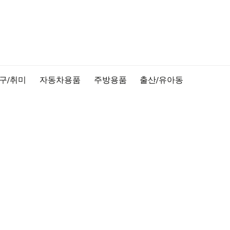
구/취미
자동차용품
주방용품
출산/유아동