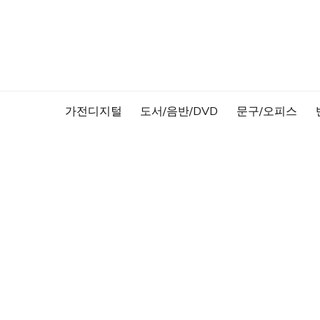
Skip
to
content
가전디지털
도서/음반/DVD
문구/오피스