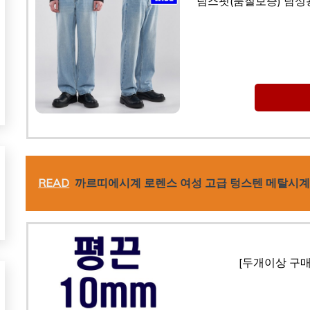
팀스핏(품질보증) 남성용
READ
까르띠에시계 로렌스 여성 고급 텅스텐 메탈시
[두개이상 구매