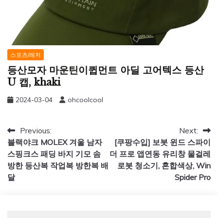
스포츠/레저
등산모자 마운틴이큅먼트 아딜 고어텍스 등산
U 캡, khaki
2024-03-04
ohcoolcool
글
Previous:
Next:
블랙야크 MOLEX 겨울 남자
[쿠팡수입] 보봇 윈드 스파이
탐
스핑크스 패딩 바지 기모 솜
더 프로 앱연동 유리창 물걸레
색
방한 등산복 작업복 방한복 배
로봇 청소기, 혼합색상, Win
달
Spider Pro