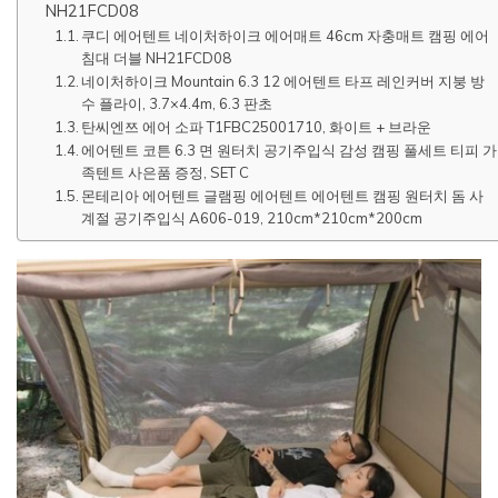
NH21FCD08
쿠디 에어텐트 네이처하이크 에어매트 46cm 자충매트 캠핑 에어
침대 더블 NH21FCD08
네이처하이크 Mountain 6.3 12 에어텐트 타프 레인커버 지붕 방
수 플라이, 3.7×4.4m, 6.3 판초
탄씨엔쯔 에어 소파 T1FBC25001710, 화이트 + 브라운
에어텐트 코튼 6.3 면 원터치 공기주입식 감성 캠핑 풀세트 티피 가
족텐트 사은품 증정, SET C
몬테리아 에어텐트 글램핑 에어텐트 에어텐트 캠핑 원터치 돔 사
계절 공기주입식 A606-019, 210cm*210cm*200cm