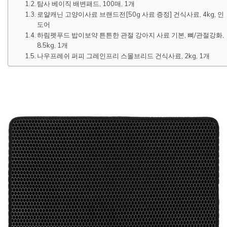
탐사 베이직 배변패드, 100매, 1개
로얄캐닌 고양이사료 브랜드전[50g 사료 증정] 건식사료, 4kg, 인
도어
하림펫푸드 밥이보약 튼튼한 관절 강아지 사료 기본, 뼈/관절강화,
8.5kg, 1개
나우프레쉬 퍼피 그레인프리 스몰브리드 건식사료, 2kg, 1개