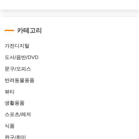
카테고리
가전디지털
도서/음반/DVD
문구/오피스
반려동물용품
뷰티
생활용품
스포츠/레저
식품
완구/취미