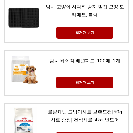
탐사 고양이 사막화 방지 벌집 모양 모
래매트, 블랙
최저가 보기
탐사 베이직 배변패드, 100매, 1개
최저가 보기
로얄캐닌 고양이사료 브랜드전[50g
사료 증정] 건식사료, 4kg, 인도어