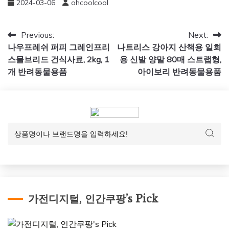
2024-03-06
ohcoolcool
글
Previous:
Next:
나우프레쉬 퍼피 그레인프리
나트리스 강아지 산책용 일회
탐
스몰브리드 건식사료, 2kg, 1
용 신발 양말 80매 스트랩형,
색
개 반려동물용품
아이보리 반려동물용품
가전디지털, 인간쿠팡’s Pick