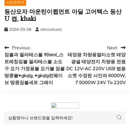
스포츠/레저
등산모자 마운틴이큅먼트 아딜 고어텍스 등산
U 캡, khaki
2024-03-04
ohcoolcool
글
Previous:
Next:
짐볼과 필라테스볼 하biml_스
태양광 차량용멀티소켓 태양
탐
트레칭짐볼 필라테스볼 소도
광셀 태양전지 차량용 전원
색
구 요가 가정용볼 요가볼 짐볼
DC 12V-AC 220V USB 범용
땅콩볼♥gkqlg, ♥gkqlg런웨이
소켓 수정된 사인파 6000W,
브 땅콩짐볼세트 그레이
7.5000W 24V To 220V