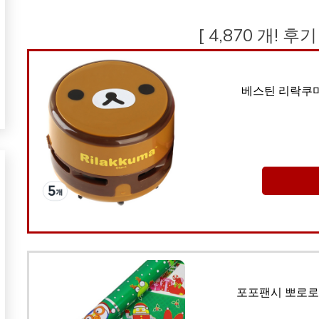
[ 4,870 개! 후
베스틴 리락쿠마
포포팬시 뽀로로 