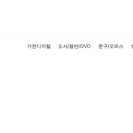
Skip
to
content
가전디지털
도서/음반/DVD
문구/오피스