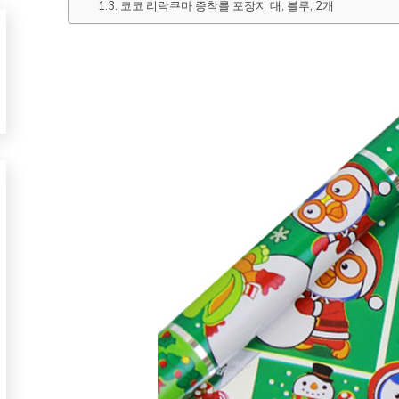
코코 리락쿠마 증착롤 포장지 대, 블루, 2개