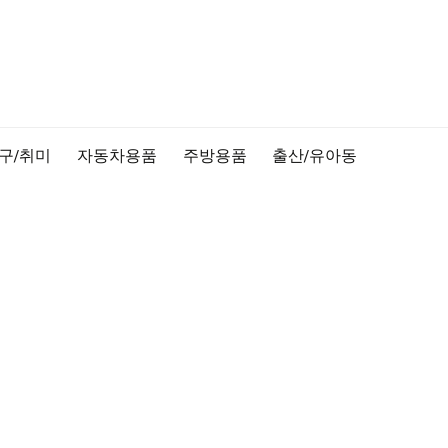
구/취미
자동차용품
주방용품
출산/유아동