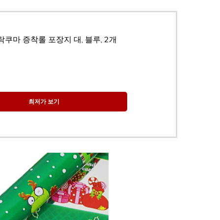
락쿠마 증착롤 포장지 대, 블루, 2개
최저가 보기