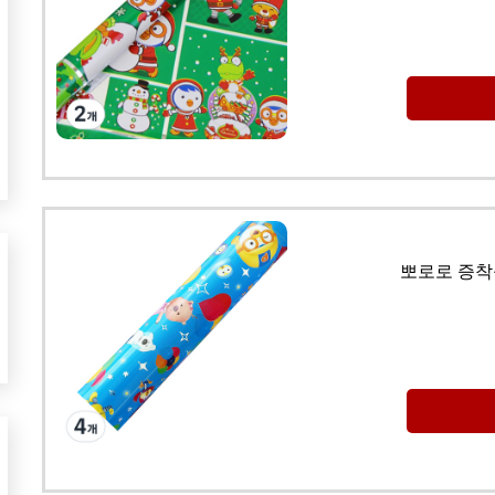
뽀로로 증착롤 