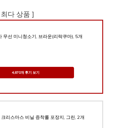
기 최다 상품 ]
 무선 미니청소기, 브라운(리락쿠마), 5개
4,870개 후기 보기
크리스마스 비닐 증착롤 포장지, 그린, 2개