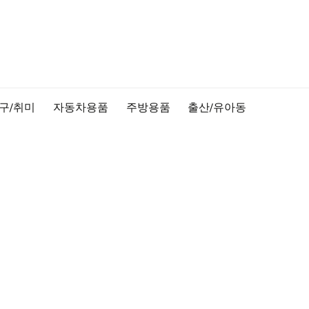
구/취미
자동차용품
주방용품
출산/유아동