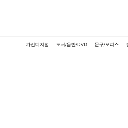
Skip
to
content
가전디지털
도서/음반/DVD
문구/오피스