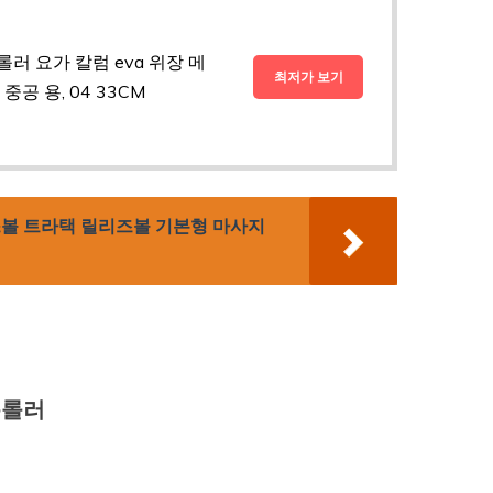
러 요가 칼럼 eva 위장 메
최저가 보기
공 용, 04 33CM
볼 트라택 릴리즈볼 기본형 마사지
폼롤러