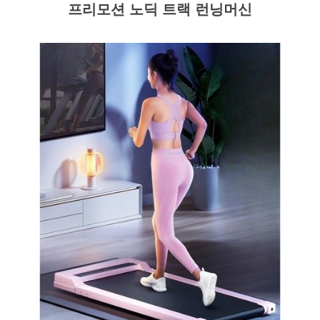
프리모션 노딕 트랙 런닝머신