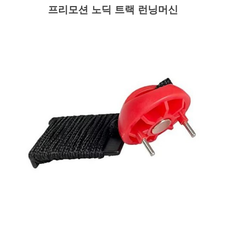
프리모션 노딕 트랙 런닝머신