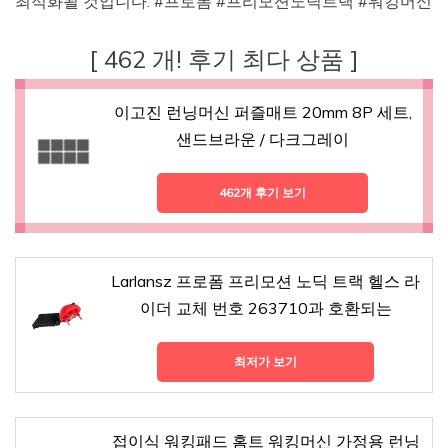
최적화될 것입니다. #프로폼 #프리모션노딕트랙 #워킹머신
[ 462 개! 후기 최다 상품 ]
이고진 런닝머신 퍼즐매트 20mm 8P 세트,
샌드브라운 / 다크그레이
462개 후기 보기
Larlansz 프로폼 프리모션 노딕 트랙 헬스 라
이더 교체 번호 263710과 호환되는
최저가 보기
접이식 워킹패드 홈트 워킹머신 가정용 런닝