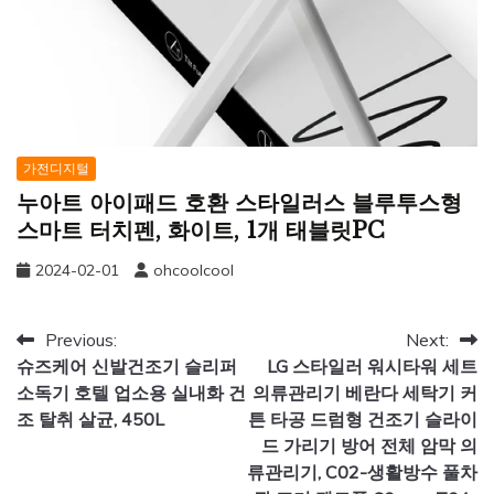
가전디지털
누아트 아이패드 호환 스타일러스 블루투스형
스마트 터치펜, 화이트, 1개 태블릿PC
2024-02-01
ohcoolcool
글
Previous:
Next:
슈즈케어 신발건조기 슬리퍼
LG 스타일러 워시타워 세트
탐
소독기 호텔 업소용 실내화 건
의류관리기 베란다 세탁기 커
색
조 탈취 살균, 450L
튼 타공 드럼형 건조기 슬라이
드 가리기 방어 전체 암막 의
류관리기, C02-생활방수 풀차