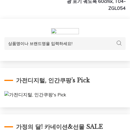
광 포기 궤도폭 60cmx, T04-
ZGL054
가전디지털, 인간쿠팡’s Pick
가정의 달! 카네이션&선물 SALE