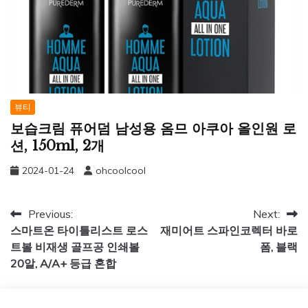
뷰티
보습크림 퓨어덤 남성용 옴므 아쿠아 올인원 로
션, 150ml, 2개
2024-01-24
ohcoolcool
글
Previous:
Next:
스마트온 타이틀리스트 로스
재미어트 스파인코렉터 바로
탐
트볼 비재생 골프공 인쇄볼
폼, 블랙
색
20알, A/A+ 등급 혼합