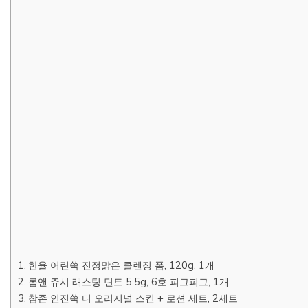
한율 어린쑥 진정맑은 클렌징 폼, 120g, 1개
롬앤 쥬시 래스팅 틴트 5.5g, 6호 피그피그, 1개
참존 인진쑥 디 오리지널 스킨 + 로션 세트, 2세트