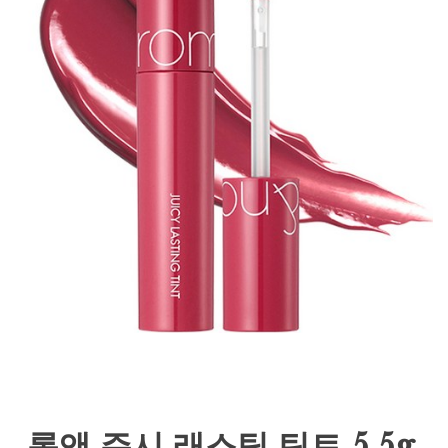
롬앤 쥬시 래스팅 틴트 5.5g,