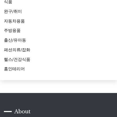
식품
완구/취미
자동차용품
주방용품
출산/유아동
패션의류/잡화
헬스/건강식품
홈인테리어
About