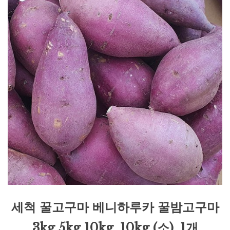
세척 꿀고구마 베니하루카 꿀밤고구마
3kg 5kg 10kg, 10kg (소), 1개