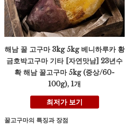
해남 꿀 고구마 3kg 5kg 베니하루카 황
금호박고구마 기타 [자연맛남] 23년수
확 해남 꿀고구마 5kg (중상/60-
100g), 1개
최저가 보기
꿀고구마의 특징과 장점