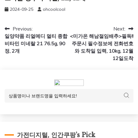
2024-09-25
ohcoolcool
글
Previous:
Next:
일양약품 리얼메디 멀티 종합
<미가온 해남절임배추>필독!!
탐
비타민 미네랄 21 76.5g, 90
주문시 필수정보에 전화번호
색
정, 2개
와 도착일 입력, 10kg, 12월
12일도착
가전디지털, 인간쿠팡’s Pick