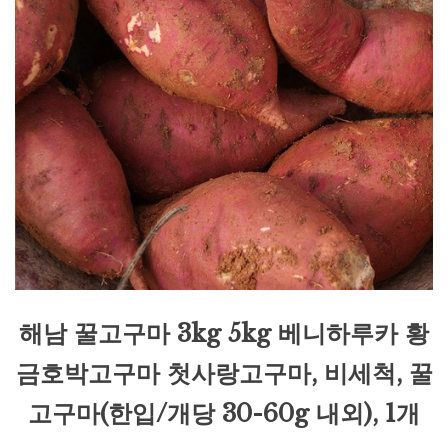
해남 꿀고구마 3kg 5kg 베니하루카 황
금호박고구마 첫사랑고구마, 비세척, 꿀
고구마(한입/개당 30-60g 내외), 1개