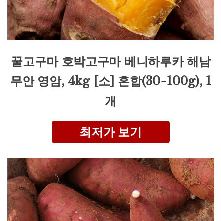
꿀고구마 호박고구마 베니하루카 해남
무안 영암, 4kg [소] 혼합(30~100g), 1
개
최저가 보기