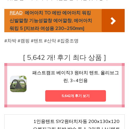
READ
에어아치 TO 에반 에어아치 워킹
신발깔창 기능성깔창 에어깔창, 에어아치
워킹 5 [지브라 여성용 230~250mm]
#차박 #캠핑 #텐트 #산악 #집중조명
[ 5,642 개! 후기 최다 상품 ]
패스트캠프 베이직3 원터치 텐트, 올리브그
린, 3~4인용
5,642개 후기 보기
1인용텐트 SY2원터치자동 200x130x120