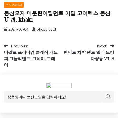
스포츠/레저
등산모자 마운틴이큅먼트 아딜 고어텍스 등산
U 캡, khaki
2024-03-04
ohcoolcool
글
Previous:
Next:
버팔로 프리미엄 클래식 캐노
벤딕트 차박 텐트 쉘터 도킹
탐
피 그늘막텐트, 그레이, 그레
차량용 V1, S
색
이