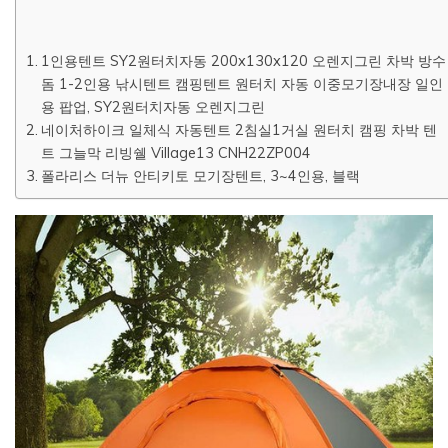
1인용텐트 SY2원터치자동 200x130x120 오렌지그린 차박 방수
돔 1-2인용 낚시텐트 캠핑텐트 원터치 자동 이중모기장내장 일인
용 팝업, SY2원터치자동 오렌지그린
네이처하이크 일체식 자동텐트 2침실1거실 원터치 캠핑 차박 텐
트 그늘막 리빙쉘 Village13 CNH22ZP004
폴라리스 더뉴 안티키토 모기장텐트, 3~4인용, 블랙