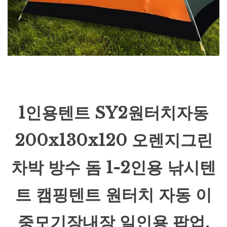
1인용텐트 SY2원터치자동
200x130x120 오렌지그린
차박 방수 돔 1-2인용 낚시텐
트 캠핑텐트 원터치 자동 이
중모기장내장 일인용 팝업,