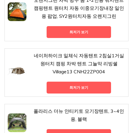
오렌지그린 차박 방수 돔 1-2인용 낚시텐트
캠핑텐트 원터치 자동 이중모기장내장 일인
용 팝업, SY2원터치자동 오렌지그린
최저가 보기
네이처하이크 일체식 자동텐트 2침실1거실
원터치 캠핑 차박 텐트 그늘막 리빙쉘
Village13 CNH22ZP004
최저가 보기
폴라리스 더뉴 안티키토 모기장텐트, 3~4인
용, 블랙