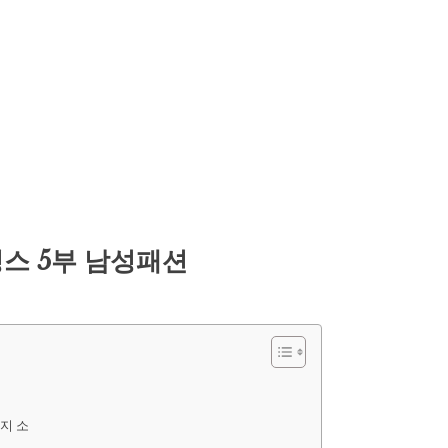
깅스 5부 남성패션
뱃지 소