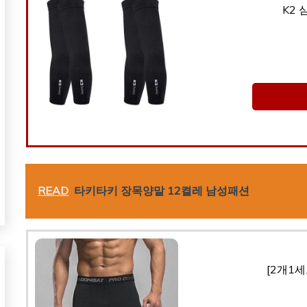
K2 
READ
타키타키 장목양말 12켤레 남성패션
[2개1세