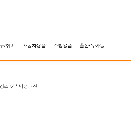
구/취미
자동차용품
주방용품
출산/유아동
레깅스 5부 남성패션