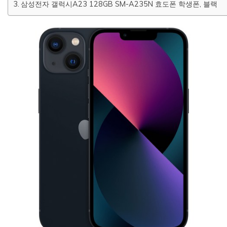
삼성전자 갤럭시A23 128GB SM-A235N 효도폰 학생폰, 블랙