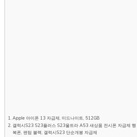
Apple 아이폰 13 자급제, 미드나이트, 512GB
갤럭시S23 S23플러스 S23울트라 A53 새상품 전시폰 자급제 행
복폰, 팬텀 블랙, 갤럭시S23 단순개봉 자급제