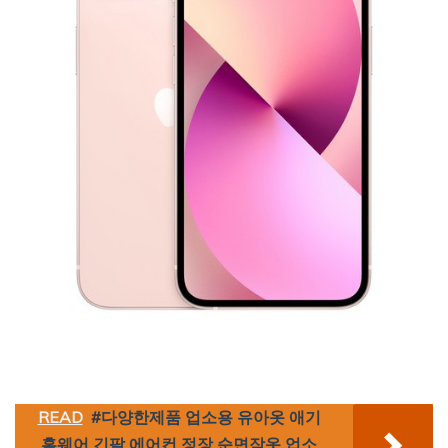
READ
#다양한제품 업소용 유아옷 애기
홈웨어 긴팔 에어컨 정장 순면잠옷 업소