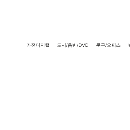
Skip
to
content
가전디지털
도서/음반/DVD
문구/오피스