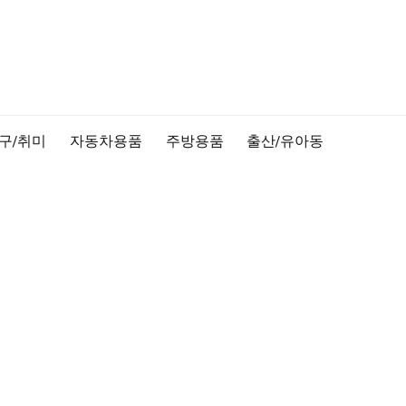
구/취미
자동차용품
주방용품
출산/유아동