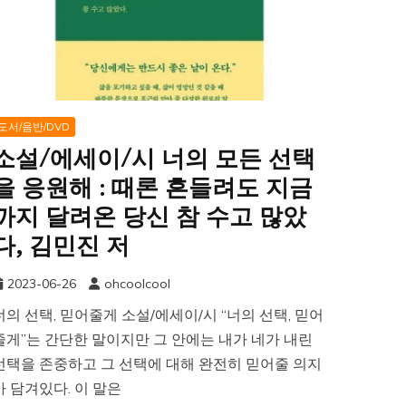
도서/음반/DVD
소설/에세이/시 너의 모든 선택
을 응원해 : 때론 흔들려도 지금
까지 달려온 당신 참 수고 많았
다, 김민진 저
2023-06-26
ohcoolcool
너의 선택, 믿어줄게 소설/에세이/시 “너의 선택, 믿어
줄게”는 간단한 말이지만 그 안에는 내가 네가 내린
선택을 존중하고 그 선택에 대해 완전히 믿어줄 의지
가 담겨있다. 이 말은