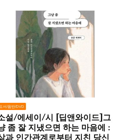
도서/음반/DVD
소설/에세이/시 [딥앤와이드]그
냥 좀 잘 지냈으면 하는 마음에 :
삶과 인간관계로부터 지친 당신