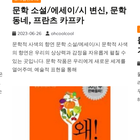
문학 소설/에세이/시 변신, 문학
동네, 프란츠 카프카
2023-06-26
ohcoolcool
문학적 사색의 향연 문학 소설/에세이/시 문학적 사색
의 향연은 우리의 상상력과 감정을 자유롭게 펼칠 수
있는 곳입니다. 문학 작품은 우리에게 새로운 세계를
열어주며, 예술적 표현을 통해
은
.
는