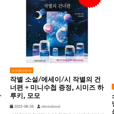
도서/음반/DVD
작별 소설/에세이/시 작별의 건
너편 + 미니수첩 증정, 시미즈 하
하
루키, 모모
2023-06-26
ohcoolcool