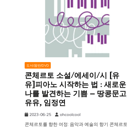
도서/음반/DVD
콘체르토 소설/에세이/시 [유
유]피아노 시작하는 법 : 새로운
나를 발견하는 기쁨 – 땅콩문고
유유, 임정연
2023-06-25
ohcoolcool
콘체르토를 향한 여정: 음악과 예술의 향기 콘체르