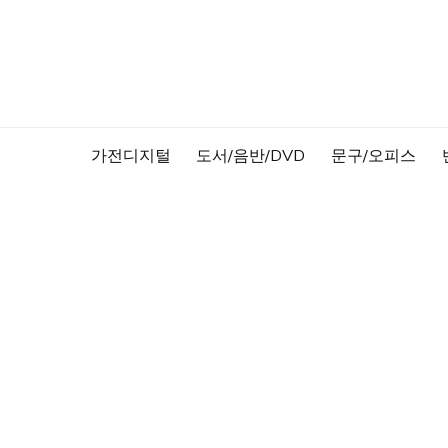
Skip
to
content
가전디지털
도서/음반/DVD
문구/오피스