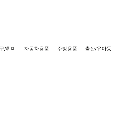
구/취미
자동차용품
주방용품
출산/유아동