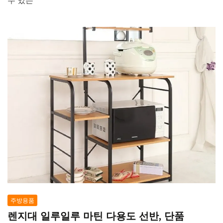
수 있는
주방용품
렌지대 일루일루 마틴 다용도 선반, 단품