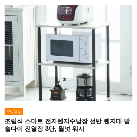
주방용품
조립식 스마트 전자렌지수납장 선반 렌지대 밥
솥다이 진열장 3단, 월넛 워시