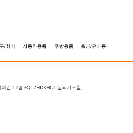
구/취미
자동차용품
주방용품
출산/유아동
어컨 17평 FQ17HDKHC1 실외기포함,