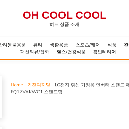
OH COOL COOL
히트 상품 소개
반려동물용품
뷰티
생활용품
스포츠/레저
식품
완
패션의류/잡화
헬스/건강식품
홈인테리어
Home
-
가전디지털
-
LG전자 휘센 가정용 인버터 스탠드 에
FQ17VAKWC1 스탠드형