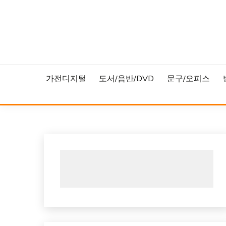
Skip
to
content
가전디지털
도서/음반/DVD
문구/오피스