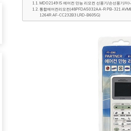
MDO2149 IS 에어컨 만능 리모컨 선풍기/손선풍기/
통합에어컨리모컨(48PFDA5032AA-R PB-321 AVMBC
1264R AF-CC232B3 LRD-B605G)