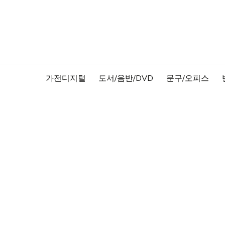
Skip
to
content
가전디지털
도서/음반/DVD
문구/오피스