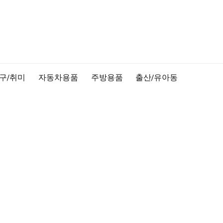
구/취미
자동차용품
주방용품
출산/유아동